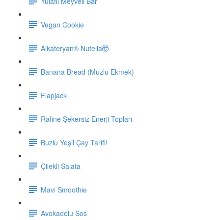
Yulaflı Meyveli Bar
Vegan Cookie
Alkateryan® Nutella🤯
Banana Bread (Muzlu Ekmek)
Flapjack
Rafine Şekersiz Enerji Topları
Buzlu Yeşil Çay Tarifi!
Çilekli Salata
Mavi Smoothie
Avokadolu Sos