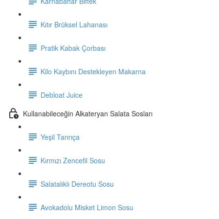
Karnabahar Biftek
Kıtır Brüksel Lahanası
Pratik Kabak Çorbası
Kilo Kaybını Destekleyen Makarna
Debloat Juice
Kullanabileceğin Alkateryan Salata Sosları
Yeşil Tanrıça
Kırmızı Zencefil Sosu
Salatalıklı Dereotu Sosu
Avokadolu Misket Limon Sosu