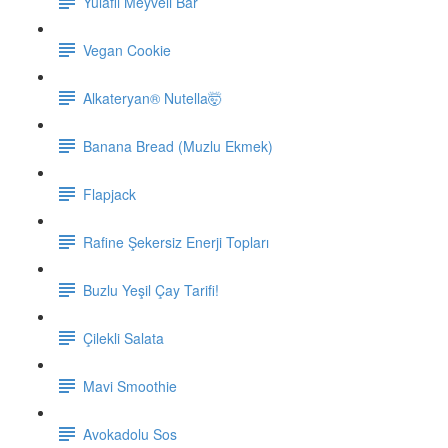
Yulaflı Meyveli Bar
Vegan Cookie
Alkateryan® Nutella🤯
Banana Bread (Muzlu Ekmek)
Flapjack
Rafine Şekersiz Enerji Topları
Buzlu Yeşil Çay Tarifi!
Çilekli Salata
Mavi Smoothie
Avokadolu Sos