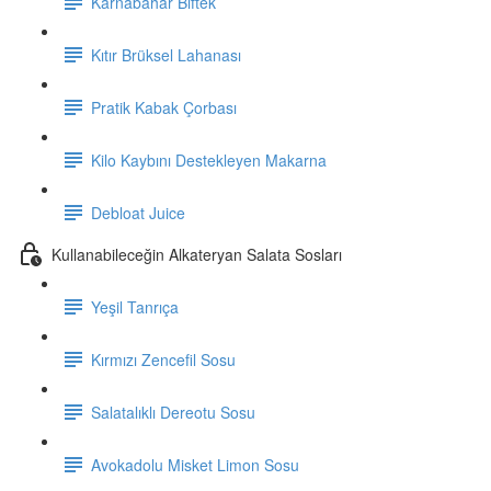
Karnabahar Biftek
Kıtır Brüksel Lahanası
Pratik Kabak Çorbası
Kilo Kaybını Destekleyen Makarna
Debloat Juice
Kullanabileceğin Alkateryan Salata Sosları
Yeşil Tanrıça
Kırmızı Zencefil Sosu
Salatalıklı Dereotu Sosu
Avokadolu Misket Limon Sosu