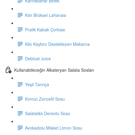
Karnabahar Biftek
Kıtır Brüksel Lahanası
Pratik Kabak Çorbası
Kilo Kaybını Destekleyen Makarna
Debloat Juice
Kullanabileceğin Alkateryan Salata Sosları
Yeşil Tanrıça
Kırmızı Zencefil Sosu
Salatalıklı Dereotu Sosu
Avokadolu Misket Limon Sosu