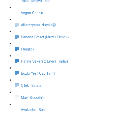
Yulaflı Meyveli Bar
Vegan Cookie
Alkateryan® Nutella🤯
Banana Bread (Muzlu Ekmek)
Flapjack
Rafine Şekersiz Enerji Topları
Buzlu Yeşil Çay Tarifi!
Çilekli Salata
Mavi Smoothie
Avokadolu Sos