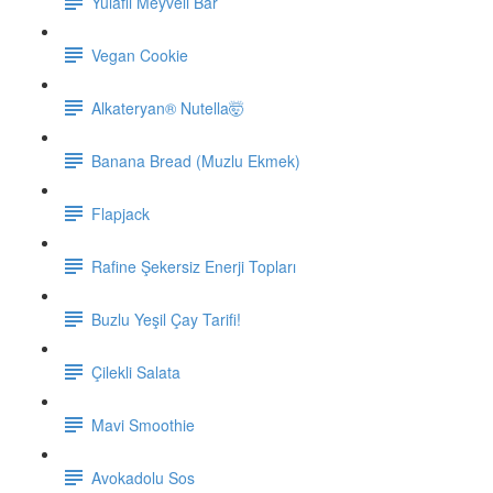
Yulaflı Meyveli Bar
Vegan Cookie
Alkateryan® Nutella🤯
Banana Bread (Muzlu Ekmek)
Flapjack
Rafine Şekersiz Enerji Topları
Buzlu Yeşil Çay Tarifi!
Çilekli Salata
Mavi Smoothie
Avokadolu Sos