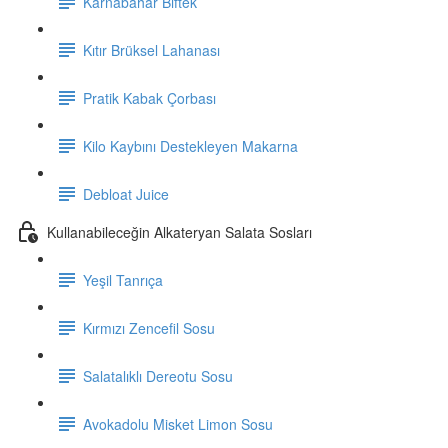
Karnabahar Biftek
Kıtır Brüksel Lahanası
Pratik Kabak Çorbası
Kilo Kaybını Destekleyen Makarna
Debloat Juice
Kullanabileceğin Alkateryan Salata Sosları
Yeşil Tanrıça
Kırmızı Zencefil Sosu
Salatalıklı Dereotu Sosu
Avokadolu Misket Limon Sosu