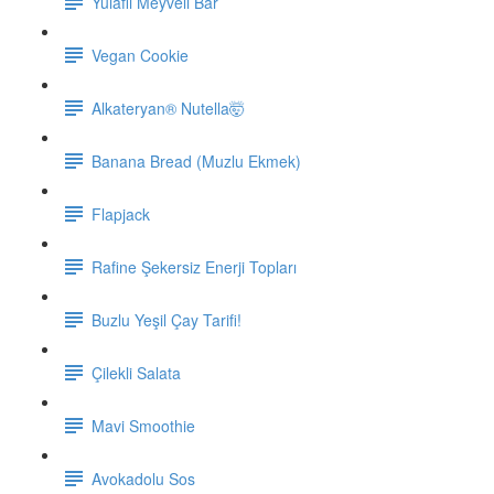
Yulaflı Meyveli Bar
Vegan Cookie
Alkateryan® Nutella🤯
Banana Bread (Muzlu Ekmek)
Flapjack
Rafine Şekersiz Enerji Topları
Buzlu Yeşil Çay Tarifi!
Çilekli Salata
Mavi Smoothie
Avokadolu Sos