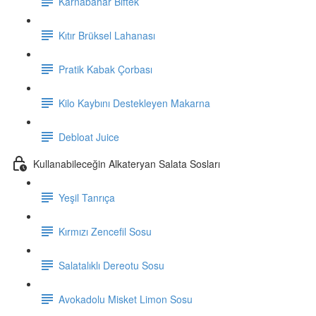
Karnabahar Biftek
Kıtır Brüksel Lahanası
Pratik Kabak Çorbası
Kilo Kaybını Destekleyen Makarna
Debloat Juice
Kullanabileceğin Alkateryan Salata Sosları
Yeşil Tanrıça
Kırmızı Zencefil Sosu
Salatalıklı Dereotu Sosu
Avokadolu Misket Limon Sosu