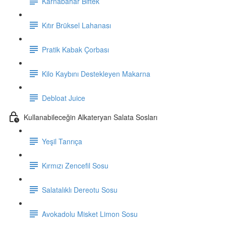
Karnabahar Biftek
Kıtır Brüksel Lahanası
Pratik Kabak Çorbası
Kilo Kaybını Destekleyen Makarna
Debloat Juice
Kullanabileceğin Alkateryan Salata Sosları
Yeşil Tanrıça
Kırmızı Zencefil Sosu
Salatalıklı Dereotu Sosu
Avokadolu Misket Limon Sosu