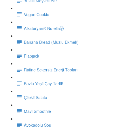
Yulaflı Meyveli Bar
Vegan Cookie
Alkateryan® Nutella🤯
Banana Bread (Muzlu Ekmek)
Flapjack
Rafine Şekersiz Enerji Topları
Buzlu Yeşil Çay Tarifi!
Çilekli Salata
Mavi Smoothie
Avokadolu Sos