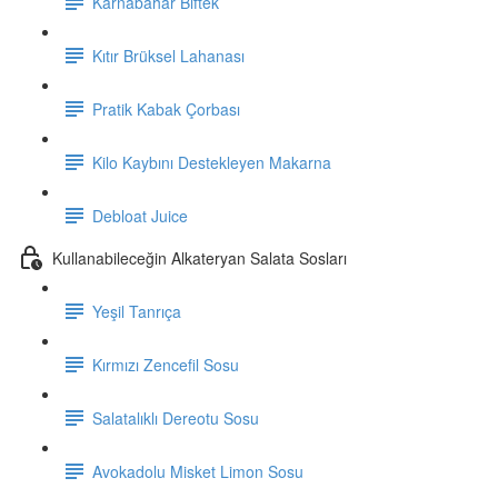
Karnabahar Biftek
Kıtır Brüksel Lahanası
Pratik Kabak Çorbası
Kilo Kaybını Destekleyen Makarna
Debloat Juice
Kullanabileceğin Alkateryan Salata Sosları
Yeşil Tanrıça
Kırmızı Zencefil Sosu
Salatalıklı Dereotu Sosu
Avokadolu Misket Limon Sosu