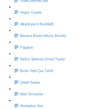
Yulaflı Meyveli Bar
Vegan Cookie
Alkateryan® Nutella🤯
Banana Bread (Muzlu Ekmek)
Flapjack
Rafine Şekersiz Enerji Topları
Buzlu Yeşil Çay Tarifi!
Çilekli Salata
Mavi Smoothie
Avokadolu Sos