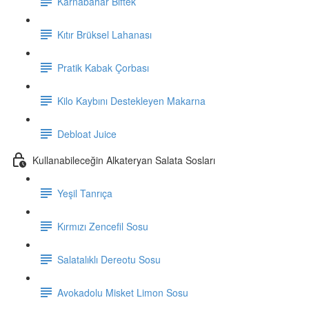
Karnabahar Biftek
Kıtır Brüksel Lahanası
Pratik Kabak Çorbası
Kilo Kaybını Destekleyen Makarna
Debloat Juice
Kullanabileceğin Alkateryan Salata Sosları
Yeşil Tanrıça
Kırmızı Zencefil Sosu
Salatalıklı Dereotu Sosu
Avokadolu Misket Limon Sosu