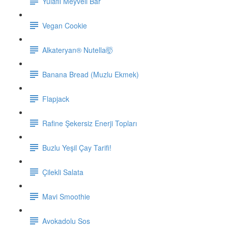
Yulaflı Meyveli Bar
Vegan Cookie
Alkateryan® Nutella🤯
Banana Bread (Muzlu Ekmek)
Flapjack
Rafine Şekersiz Enerji Topları
Buzlu Yeşil Çay Tarifi!
Çilekli Salata
Mavi Smoothie
Avokadolu Sos