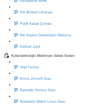
Karnabahar Biftek
Kıtır Brüksel Lahanası
Pratik Kabak Çorbası
Kilo Kaybını Destekleyen Makarna
Debloat Juice
Kullanabileceğin Alkateryan Salata Sosları
Yeşil Tanrıça
Kırmızı Zencefil Sosu
Salatalıklı Dereotu Sosu
Avokadolu Misket Limon Sosu