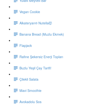
Yulaflı Meyveli Bar
Vegan Cookie
Alkateryan® Nutella🤯
Banana Bread (Muzlu Ekmek)
Flapjack
Rafine Şekersiz Enerji Topları
Buzlu Yeşil Çay Tarifi!
Çilekli Salata
Mavi Smoothie
Avokadolu Sos