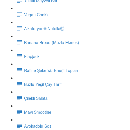
Yulaflı Meyveli Bar
Vegan Cookie
Alkateryan® Nutella🤯
Banana Bread (Muzlu Ekmek)
Flapjack
Rafine Şekersiz Enerji Topları
Buzlu Yeşil Çay Tarifi!
Çilekli Salata
Mavi Smoothie
Avokadolu Sos