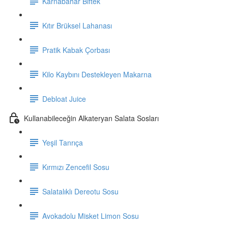
Karnabahar Biftek
Kıtır Brüksel Lahanası
Pratik Kabak Çorbası
Kilo Kaybını Destekleyen Makarna
Debloat Juice
Kullanabileceğin Alkateryan Salata Sosları
Yeşil Tanrıça
Kırmızı Zencefil Sosu
Salatalıklı Dereotu Sosu
Avokadolu Misket Limon Sosu