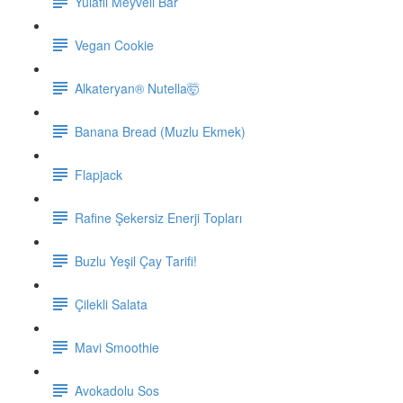
Yulaflı Meyveli Bar
Vegan Cookie
Alkateryan® Nutella🤯
Banana Bread (Muzlu Ekmek)
Flapjack
Rafine Şekersiz Enerji Topları
Buzlu Yeşil Çay Tarifi!
Çilekli Salata
Mavi Smoothie
Avokadolu Sos