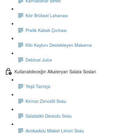
Karnabahar Biftek
Kıtır Brüksel Lahanası
Pratik Kabak Çorbası
Kilo Kaybını Destekleyen Makarna
Debloat Juice
Kullanabileceğin Alkateryan Salata Sosları
Yeşil Tanrıça
Kırmızı Zencefil Sosu
Salatalıklı Dereotu Sosu
Avokadolu Misket Limon Sosu