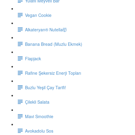
Yulaflı Meyveli Bar
Vegan Cookie
Alkateryan® Nutella🤯
Banana Bread (Muzlu Ekmek)
Flapjack
Rafine Şekersiz Enerji Topları
Buzlu Yeşil Çay Tarifi!
Çilekli Salata
Mavi Smoothie
Avokadolu Sos