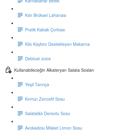
Karnabahar Biftek
Kıtır Brüksel Lahanası
Pratik Kabak Çorbası
Kilo Kaybını Destekleyen Makarna
Debloat Juice
Kullanabileceğin Alkateryan Salata Sosları
Yeşil Tanrıça
Kırmızı Zencefil Sosu
Salatalıklı Dereotu Sosu
Avokadolu Misket Limon Sosu