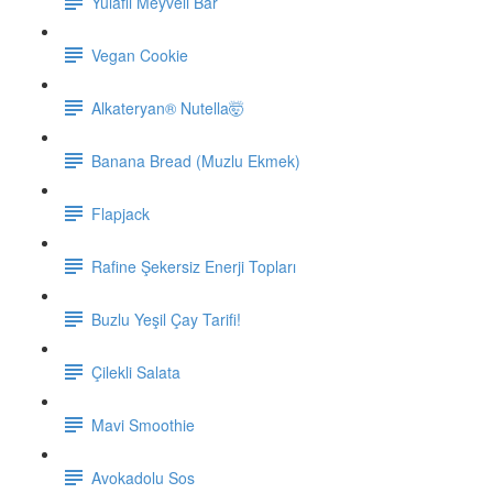
Yulaflı Meyveli Bar
Vegan Cookie
Alkateryan® Nutella🤯
Banana Bread (Muzlu Ekmek)
Flapjack
Rafine Şekersiz Enerji Topları
Buzlu Yeşil Çay Tarifi!
Çilekli Salata
Mavi Smoothie
Avokadolu Sos