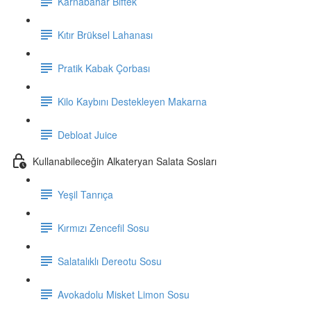
Karnabahar Biftek
Kıtır Brüksel Lahanası
Pratik Kabak Çorbası
Kilo Kaybını Destekleyen Makarna
Debloat Juice
Kullanabileceğin Alkateryan Salata Sosları
Yeşil Tanrıça
Kırmızı Zencefil Sosu
Salatalıklı Dereotu Sosu
Avokadolu Misket Limon Sosu