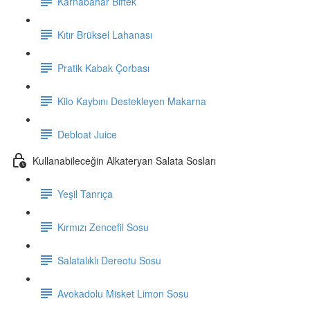
Karnabahar Biftek
Kıtır Brüksel Lahanası
Pratik Kabak Çorbası
Kilo Kaybını Destekleyen Makarna
Debloat Juice
Kullanabileceğin Alkateryan Salata Sosları
Yeşil Tanrıça
Kırmızı Zencefil Sosu
Salatalıklı Dereotu Sosu
Avokadolu Misket Limon Sosu