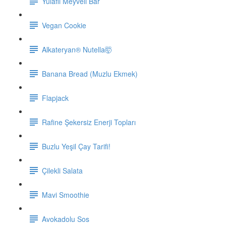
Yulaflı Meyveli Bar
Vegan Cookie
Alkateryan® Nutella🤯
Banana Bread (Muzlu Ekmek)
Flapjack
Rafine Şekersiz Enerji Topları
Buzlu Yeşil Çay Tarifi!
Çilekli Salata
Mavi Smoothie
Avokadolu Sos