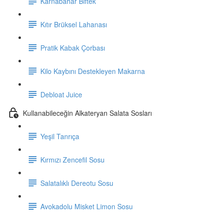
Karnabahar Biftek
Kıtır Brüksel Lahanası
Pratik Kabak Çorbası
Kilo Kaybını Destekleyen Makarna
Debloat Juice
Kullanabileceğin Alkateryan Salata Sosları
Yeşil Tanrıça
Kırmızı Zencefil Sosu
Salatalıklı Dereotu Sosu
Avokadolu Misket Limon Sosu