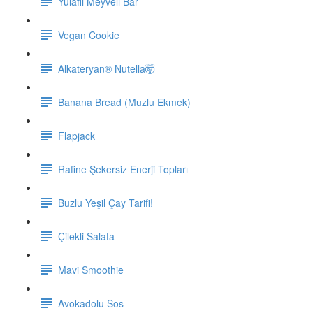
Yulaflı Meyveli Bar
Vegan Cookie
Alkateryan® Nutella🤯
Banana Bread (Muzlu Ekmek)
Flapjack
Rafine Şekersiz Enerji Topları
Buzlu Yeşil Çay Tarifi!
Çilekli Salata
Mavi Smoothie
Avokadolu Sos