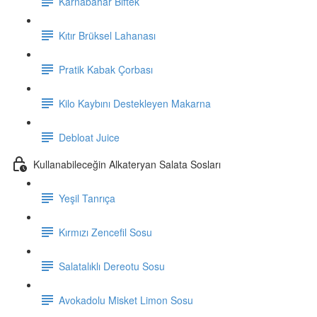
Karnabahar Biftek
Kıtır Brüksel Lahanası
Pratik Kabak Çorbası
Kilo Kaybını Destekleyen Makarna
Debloat Juice
Kullanabileceğin Alkateryan Salata Sosları
Yeşil Tanrıça
Kırmızı Zencefil Sosu
Salatalıklı Dereotu Sosu
Avokadolu Misket Limon Sosu