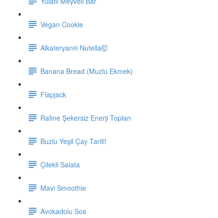
Yulaflı Meyveli Bar
Vegan Cookie
Alkateryan® Nutella🤯
Banana Bread (Muzlu Ekmek)
Flapjack
Rafine Şekersiz Enerji Topları
Buzlu Yeşil Çay Tarifi!
Çilekli Salata
Mavi Smoothie
Avokadolu Sos