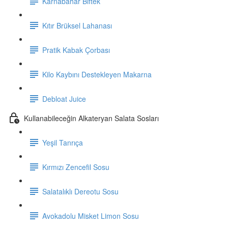
Karnabahar Biftek
Kıtır Brüksel Lahanası
Pratik Kabak Çorbası
Kilo Kaybını Destekleyen Makarna
Debloat Juice
Kullanabileceğin Alkateryan Salata Sosları
Yeşil Tanrıça
Kırmızı Zencefil Sosu
Salatalıklı Dereotu Sosu
Avokadolu Misket Limon Sosu