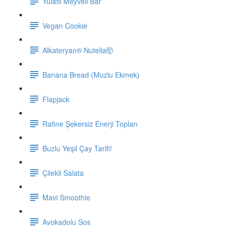
Yulaflı Meyveli Bar
Vegan Cookie
Alkateryan® Nutella🤯
Banana Bread (Muzlu Ekmek)
Flapjack
Rafine Şekersiz Enerji Topları
Buzlu Yeşil Çay Tarifi!
Çilekli Salata
Mavi Smoothie
Avokadolu Sos