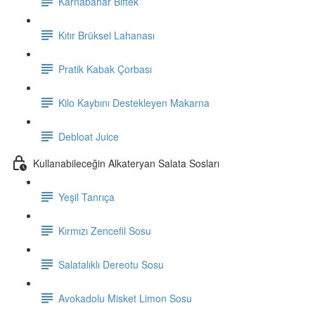
Karnabahar Biftek
Kıtır Brüksel Lahanası
Pratik Kabak Çorbası
Kilo Kaybını Destekleyen Makarna
Debloat Juice
Kullanabileceğin Alkateryan Salata Sosları
Yeşil Tanrıça
Kırmızı Zencefil Sosu
Salatalıklı Dereotu Sosu
Avokadolu Misket Limon Sosu