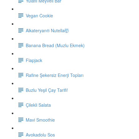
Yulaflı Meyveli Bar
Vegan Cookie
Alkateryan® Nutella🤯
Banana Bread (Muzlu Ekmek)
Flapjack
Rafine Şekersiz Enerji Topları
Buzlu Yeşil Çay Tarifi!
Çilekli Salata
Mavi Smoothie
Avokadolu Sos